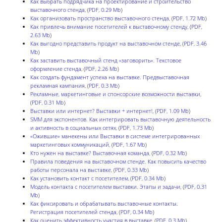
Как выбрать подрядчика на проектирование и строительство
выставочного стенда
, (
PDF, 0.29 Mb
)
Как организовать пространство выставочного стенда
, (
PDF, 1.72 Mb
)
Как привлечь внимание посетителей к выставочному стенду
, (
PDF,
2.63 Mb
)
Как выгодно представить продукт на выставочном стенде
, (
PDF, 3.46
Mb
)
Как заставить выставочный стенд «заговорить». Текстовое
оформление стенда
, (
PDF, 2.26 Mb
)
Как создать фундамент успеха на выставке. Предвыставочная
рекламная кампания
, (
PDF, 0.3 Mb
)
Рекламные, маркетинговые и спонсорские возможности выставки
,
(
PDF, 0.31 Mb
)
Выставки или интернет? Выставки + интернет!
, (
PDF, 1.09 Mb
)
SMM для экспонентов. Как интегрировать выставочную деятельность
и активность в социальных сетях
, (
PDF, 1.73 Mb
)
«Ожившие» манекены или Выставки в системе интегрированных
маркетинговых коммуникаций
, (
PDF, 1.67 Mb
)
Кто нужен на выставке? Выставочная команда
, (
PDF, 0.32 Mb
)
Правила поведения на выставочном стенде. Как повысить качество
работы персонала на выставке
, (
PDF, 0.33 Mb
)
Как установить контакт с посетителем
, (
PDF, 0.34 Mb
)
Модель контакта с посетителем выставки. Этапы и задачи
, (
PDF, 0.31
Mb
)
Как фиксировать и обрабатывать выставочные контакты.
Регистрация посетителей стенда
, (
PDF, 0.34 Mb
)
Как оценить эффективность участия в выставке
, (
PDF, 0.3 Mb
)