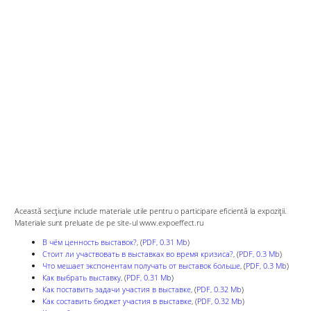
OBȚINE
MULT
MAI
MULT
DE LA
EXPOZIȚII!
Karasiov Nicolai,
director al AVK
"ExpoEffect"
Această secțiune include materiale utile pentru o participare eficientă la expoziții.
Materiale sunt preluate de pe site-ul www.expoeffect.ru
В чём ценность выставок?
, (
PDF, 0.31 Mb
)
Стоит ли участвовать в выставках во время кризиса?
, (
PDF, 0.3 Mb
)
Что мешает экспонентам получать от выставок больше
, (
PDF, 0.3 Mb
)
Как выбрать выставку
, (
PDF, 0.31 Mb
)
Как поставить задачи участия в выставке
, (
PDF, 0.32 Mb
)
Как составить бюджет участия в выставке
, (
PDF, 0.32 Mb
)