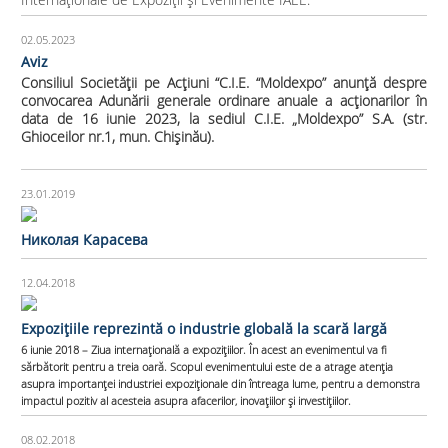
02.05.2023
Aviz
Consiliul Societăţii pe Acţiuni “C.I.E. “Moldexpo” anunţă despre
convocarea Adunării generale ordinare anuale a acţionarilor în
data de 16 iunie 2023, la sediul C.I.E. „Moldexpo” S.A. (str.
Ghioceilor nr.1, mun. Chişinău).
23.01.2019
Николая Карасева
12.04.2018
Expozițiile reprezintă o industrie globală la scară largă
6 iunie 2018 – Ziua internațională a expozițiilor. În acest an evenimentul va fi
sărbătorit pentru a treia oară. Scopul evenimentului este de a atrage atenția
asupra importanței industriei expoziționale din întreaga lume, pentru a demonstra
impactul pozitiv al acesteia asupra afacerilor, inovațiilor și investițiilor.
08.02.2018