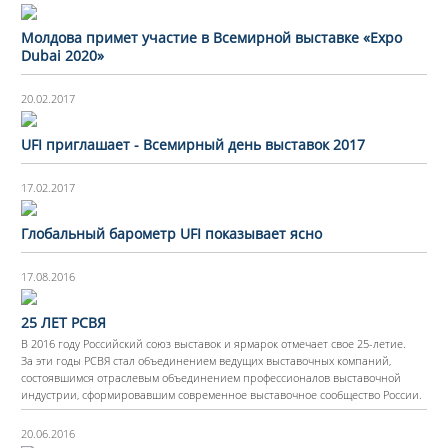
Молдова примет участие в Всемирной выставке «Expo
Dubai 2020»
20.02.2017
UFI приглашает - Всемирный день выставок 2017
17.02.2017
Глобальный барометр UFI показывает ясно
17.08.2016
25 ЛЕТ РСВЯ
В 2016 году Российский союз выставок и ярмарок отмечает свое 25-летие.
За эти годы РСВЯ стал объединением ведущих выставочных компаний,
состоявшимся отраслевым объединением профессионалов выставочной
индустрии, сформировавшим современное выставочное сообщество России.
20.06.2016