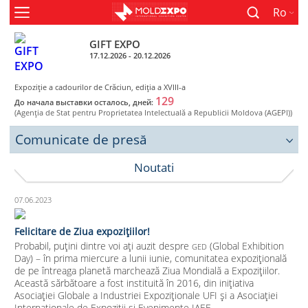
Ro
GIFT EXPO
17.12.2026 - 20.12.2026
Expoziție a cadourilor de Crăciun, ediţia a XVIII-a
129
До начала выставки осталось, дней:
(Agenţia de Stat pentru Proprietatea Intelectuală a Republicii Moldova (AGEPI))
Comunicate de presă
Noutati
07.06.2023
Felicitare de Ziua expozițiilor!
Probabil, puțini dintre voi ați auzit despre
(Global Exhibition
GED
Day) – în prima miercure a lunii iunie, comunitatea expozițională
de pe întreaga planetă marchează Ziua Mondială a Expozițiilor.
Această sărbătoare a fost instituită în 2016, din inițiativa
Asociației Globale a Industriei Expoziționale UFI și a Asociației
Internaționale de Expoziții și Evenimente IAEE.