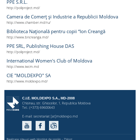
PPE S.R.L.
http://poliproject.md/
Camera de Comerţ şi Industrie a Republicii Moldova
http://www.chamber.md/ru/
Biblioteca Naţională pentru copii “Ion Creangă
http://www.bncreanga.md/
PPE SRL, Publishing House DAS
http://poliproject.md/
International Women's Club of Moldova
http://www.iwcm.md
CIE "MOLDEXPO" SA
http://www.moldexpo.md/
C.I.E. MOLDEXPO S.A., MD-2008
Chisinau, str. Ghioceilor, 1, Republica Moldova
Tel.: (+373) 69600643
E-mail:
secretariat [at]moldexpo.md
Realizare site-uri web Hosting de sprijin - ZHost